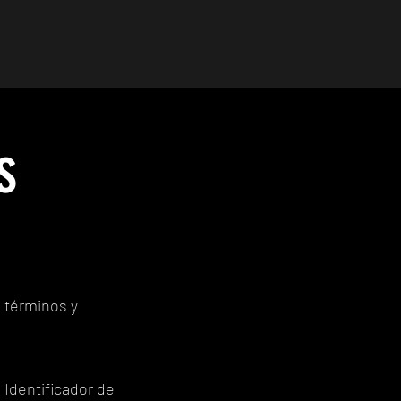
s
s términos y
l Identificador de