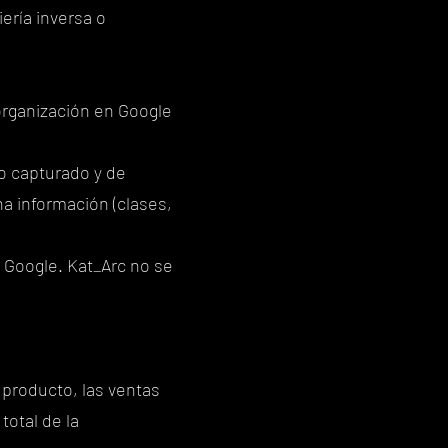
ería inversa o
organización en Google
o capturado y de
a información (clases,
 Google. Kat_Arc no se
 producto, las ventas
total de la