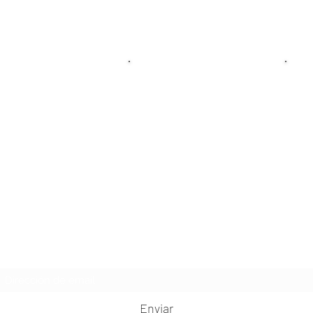
sos
Galeria
a certificación?
Instagram
P
rquitectura
Galeria 360°
P
seño Grafico
T
 3d y Videojuegos
a e Investigacion
Formulario de suscripción
Enviar