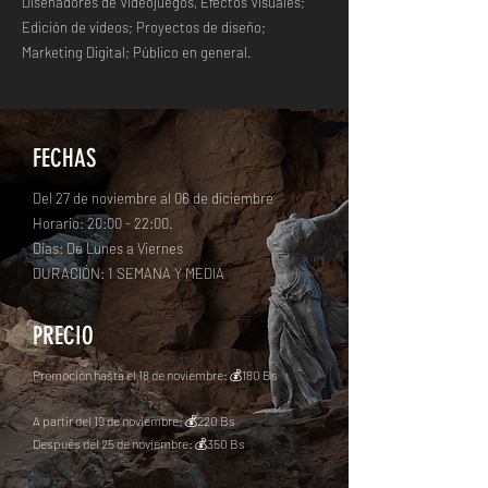
Diseñadores de Videojuegos, Efectos Visuales;
Edición de videos; Proyectos de diseño;
Marketing Digital; Público en general.
FECHAS
Del 27 de noviembre al 06 de diciembre
Horario: 20:00 - 22:00.
Días: De Lunes a Viernes
DURACIÓN: 1 SEMANA Y MEDIA
PRECIO
Promoción hasta el 18 de noviembre: 💰180 Bs
A partir del 19 de noviembre: 💰220 Bs
Después del 25 de noviembre: 💰350 Bs