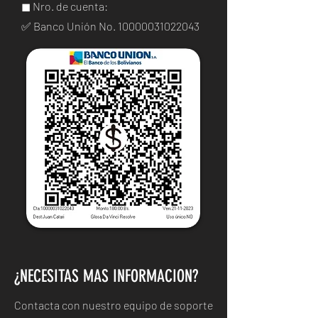
◼ Nro. de cuenta:
✅ Banco Unión No.
10000031022043
¿NECESITAS MAS INFORMACION?
Contacta con nuestro equipo de soporte