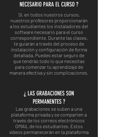
NECESARIO PARA EL CURSO ?
Sí, en todos nuestros cursos,
nuestros profesores proporcionarán
a los estudiantes los instaladores del
software necesario para el curso
correspondiente. Durante las clases,
te guiarán a través del proceso de
instalación y configuración de forma
detallada. Puedes estar seguro de
que tendrás todo lo que necesitas
para comenzar tu aprendizaje de
manera efectiva y sin complicaciones.
¿ LAS GRABACIONES SON
PERMANENTES ?
Las grabaciones se suben a una
plataforma privada y se comparten a
través de los correos electrónicos
GMAIL de los estudiantes. Estos
vídeos permanecerán en la plataforma