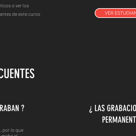
ticos o ver los
VER ESTUDIA
iantes de este curso
CUENTES
GRABAN ?
¿ LAS GRABACI
PERMANENT
, por lo que
 graba el