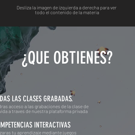
Desliza la imagen de izquierda a derecha para ver
todo el contenido de la materia
¿QUE OBTIENES?
ODAS LAS CLASES GRABADAS.
ras acceso a las grabaciones de la clase de
vida a traves de nuestra plataforma privada
OMPETENCIAS INTERACTIVAS
izaras tu aprendizaje mediante juegos