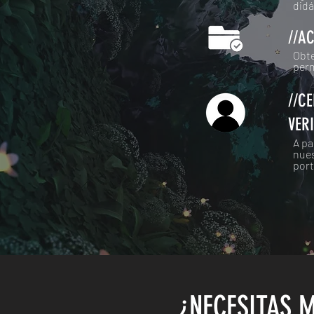
didá
//A
Obte
per
//C
VER
A pa
nues
port
¿NECESITAS 