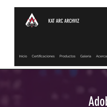
KAT ARC ARCHVIZ
Inicio
Certificaciones
Productos
Galeria
Acerca
Ado