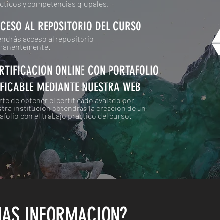
cticos y competencias grupales.
CCESO AL REPOSITORIO DEL CURSO
ndrás acceso al repositorio
manentemente.
ERTIFICACION ONLINE CON PORTAFOLIO
IFICABLE MEDIANTE NUESTRA WEB
rte de obtener el certificado avalado por
tra institucion obtendras la creacion de un
afolio con el trabajo practico del curso.
MAS INFORMACION?