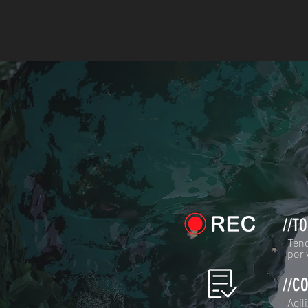
//T
Tend
por 
//C
Agil