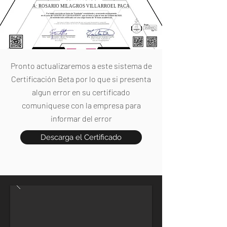
A: ROSARIO MILAGROS VILLARROEL PACA
Por haber concluido en forma de "Aprobado" completando y avanzando exitosamente
en el curso de "DISEÑO 3D CON BLENDER", que se llevó a cabo el mes de Octubre del 2022,
se extiende este certificado con una carga horaria de 16 horas académicas.
Pronto actualizaremos a este sistema de
Certificación Beta por lo que si presenta
algun error en su certificado
comuniquese con la empresa para
informar del error
Descarga el Certificado