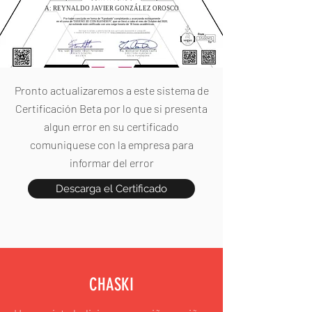
A: REYNALDO JAVIER GONZÁLEZ OROSCO
Por haber concluido en forma de "Aprobado" completando y avanzando exitosamente
en el curso de "DISEÑO 3D CON BLENDER", que se llevó a cabo el mes de Octubre del 2022,
se extiende este certificado con una carga horaria de 16 horas académicas.
Pronto actualizaremos a este sistema de
Certificación Beta por lo que si presenta
algun error en su certificado
comuniquese con la empresa para
informar del error
Descarga el Certificado
CHASKI