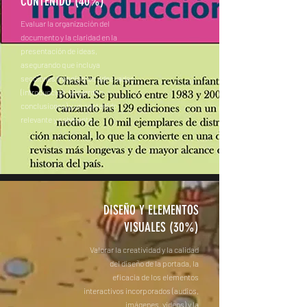
CONTENIDO (40%)
Evaluar la organización del
documento y la claridad en la
presentación de ideas,
asegurando que incluya
secciones principales adecuadas
(introducción, desarrollo,
conclusiones) y un contenido
relevante y coherente.
DISEÑO Y ELEMENTOS
VISUALES (30%)
Valorar la creatividad y la calidad
del diseño de la portada, la
eficacia de los elementos
interactivos incorporados (audios,
imágenes, videos) y la