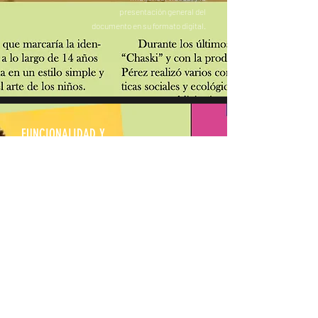
presentación general del
documento en su formato digital.
FUNCIONALIDAD Y
NAVEGACIÓN (30%)
Comprobar la inclusión de un
índice con hipervínculos
funcionales, la facilidad de
navegación del documento y la
correcta entrega en formato
digital (epub o pdf interactivo)
para una óptima experiencia del
lector.