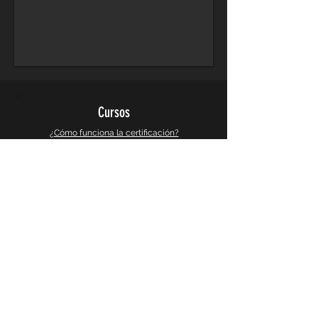
Cursos
¿Cómo funciona la certificación?
Cursos de Arquitectura
Cursos de Diseño Grafico
Cursos de Diseño 3d y Videojuegos
Cursos de Busqueda e Investigacion
Galeria
Instagram
Galeria 360°