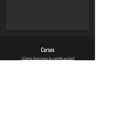
Cursos
¿Cómo funciona la certificación?
Cursos de Arquitectura
Cursos de Diseño Grafico
Cursos de Diseño 3d y Videojuegos
Cursos de Busqueda e Investigacion
Galeria
Instagram
Galeria 360°