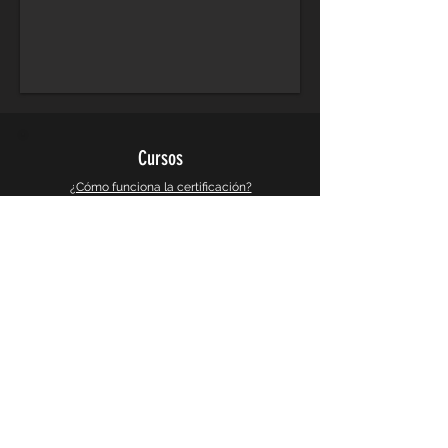
Cursos
¿Cómo funciona la certificación?
Cursos de Arquitectura
Cursos de Diseño Grafico
Cursos de Diseño 3d y Videojuegos
Cursos de Busqueda e Investigacion
Galeria
Instagram
Galeria 360°