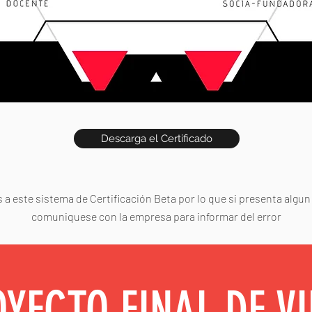
Descarga el Certificado
a este sistema de Certificación Beta por lo que si presenta algun 
comuniquese con la empresa para informar del error
YECTO FINAL DE V