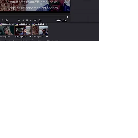
estudiante realiza la practica de
edicion de color mediante nodos
Cursos
¿Cómo funciona la certificación?
Cursos de Arquitectura
Cursos de Diseño Grafico
Cursos de Diseño 3d y Videojuegos
Cursos de Busqueda e Investigacion
Galeria