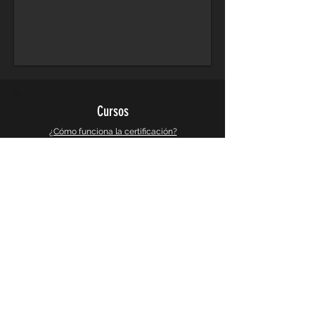
Cursos
¿Cómo funciona la certificación?
Cursos de Arquitectura
Cursos de Diseño Grafico
Cursos de Diseño 3d y Videojuegos
Cursos de Busqueda e Investigacion
Galeria
Instagram
Galeria 360°