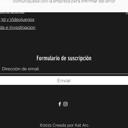
comuniquese con la empresa para informar del error
rquitectura
Galeria 360°
P
seño Grafico
T
 3d y Videojuegos
a e Investigacion
Formulario de suscripción
Enviar
©2021 Creada por Kat Arc.