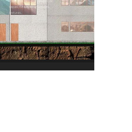
máscaras de capa y grupos de
capas, filtros, fotomontajes,
texturas.
MATTE PAINTING
Aplicación de herramientas de
photoshop y criterios de
elaboración de matte painting en
arquitectura