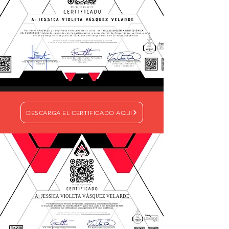
DESCARGA EL CERTIFICADO AQUI
A: JESSICA VIOLETA VÁSQUEZ VELARDE
Por haber concluido en forma de "Aprobado" completando y avanzando exitosamente
en el curso de "DISEÑO 3D CON BLENDER", que se llevó a cabo el mes de Octubre del 2022,
se extiende este certificado con una carga horaria de 16 horas académicas.