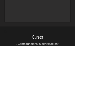
Cursos
¿Cómo funciona la certificación?
Cursos de Arquitectura
Cursos de Diseño Grafico
Cursos de Diseño 3d y Videojuegos
Cursos de Busqueda e Investigacion
Galeria
Instagram
Galeria 360°