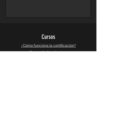
Cursos
¿Cómo funciona la certificación?
Cursos de Arquitectura
Cursos de Diseño Grafico
Cursos de Diseño 3d y Videojuegos
Cursos de Busqueda e Investigacion
Galeria
Instagram
Galeria 360°
CaptureSlides
Producto