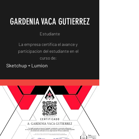
GARDENIA VACA GUTIERREZ
Estudiante
La empresa certifica el avance y
participacion del estudiante en el
curso de:
Sketchup + Lumion
A: GARDENIA VACA GUTIERREZ
Por haber concluido en forma de "Aprobado" completando y avanzando exitosamente
en el curso de "DISEÑO 3D CON BLENDER", que se llevó a cabo el mes de Octubre del 2022,
se extiende este certificado con una carga horaria de 16 horas académicas.