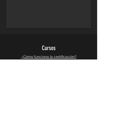
Cursos
¿Cómo funciona la certificación?
Cursos de Arquitectura
Cursos de Diseño Grafico
Cursos de Diseño 3d y Videojuegos
Cursos de Busqueda e Investigacion
Galeria
Instagram
Galeria 360°