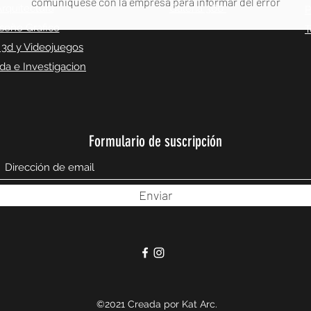
comuniquese con la empresa para informar del error
rquitectura
Galeria 360°
P
seño Grafico
T
 3d y Videojuegos
a e Investigacion
Formulario de suscripción
Enviar
©2021 Creada por Kat Arc.