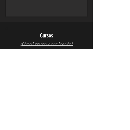
Cursos
¿Cómo funciona la certificación?
Cursos de Arquitectura
Cursos de Diseño Grafico
Cursos de Diseño 3d y Videojuegos
Cursos de Busqueda e Investigacion
Galeria
Instagram
Galeria 360°
CaptureSlides
Producto