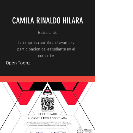
CAMILA RINALDO HILARA
Estudiante
La empresa certifica el avance y
participacion del estudiante en el
curso de:
Open Toonz
A: CAMILA RINALDO HILARA
Por haber concluido en forma de "Aprobado" completando y avanzando exitosamente
en el curso de "DISEÑO 3D CON BLENDER", que se llevó a cabo el mes de Octubre del 2022,
se extiende este certificado con una carga horaria de 16 horas académicas.