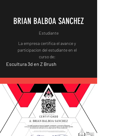
BRIAN BALBOA SANCHEZ
Estudiante
La empresa certifica el avance y
participacion del estudiante en el
curso de:
Escultura 3d en Z Brush
A: BRIAN BALBOA SANCHEZ
Por haber concluido en forma de "Aprobado" completando y avanzando exitosamente
en el curso de "DISEÑO 3D CON BLENDER", que se llevó a cabo el mes de Octubre del 2022,
se extiende este certificado con una carga horaria de 16 horas académicas.