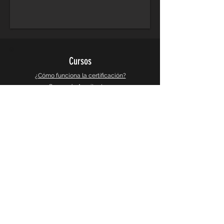
Cursos
¿Cómo funciona la certificación?
Cursos de Arquitectura
Cursos de Diseño Grafico
Cursos de Diseño 3d y Videojuegos
Cursos de Busqueda e Investigacion
Galeria
Instagram
Galeria 360°
CaptureSlides
Producto