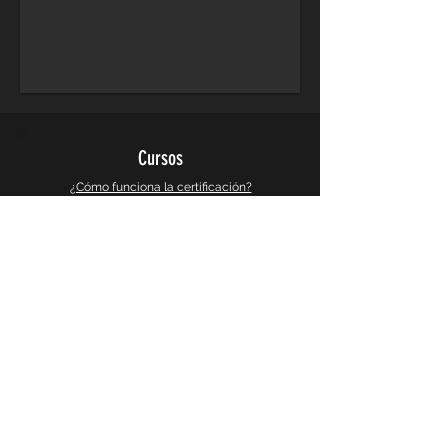
Cursos
¿Cómo funciona la certificación?
Cursos de Arquitectura
Cursos de Diseño Grafico
Cursos de Diseño 3d y Videojuegos
Cursos de Busqueda e Investigacion
Galeria
Instagram
Galeria 360°