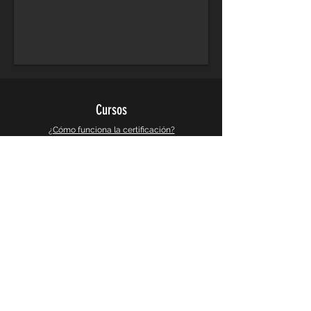
Cursos
¿Cómo funciona la certificación?
Cursos de Arquitectura
Cursos de Diseño Grafico
Cursos de Diseño 3d y Videojuegos
Cursos de Busqueda e Investigacion
Galeria
Instagram
Galeria 360°