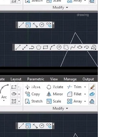
El estudiante es capaz de utilizar
correctamente toda la barra de
drawing
USO DE MODIFICADORES
El estudiante es capaz de usar
modificadores en autocad