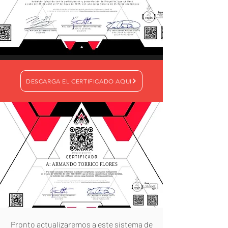
DESCARGA EL CERTIFICADO AQUI
A: ARMANDO TORRICO FLORES
Por haber concluido en forma de "Aprobado" completando y avanzando exitosamente
en el curso de "DISEÑO 3D CON BLENDER", que se llevó a cabo el mes de Octubre del 2022,
se extiende este certificado con una carga horaria de 16 horas académicas.
Pronto actualizaremos a este sistema de