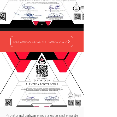
DESCARGA EL CERTIFICADO AQUI
A: ANDREA ACOSTA LORAS
Por haber concluido en forma de "Aprobado" completando y avanzando exitosamente
en el curso de "DISEÑO 3D CON BLENDER", que se llevó a cabo el mes de Octubre del 2022,
se extiende este certificado con una carga horaria de 16 horas académicas.
Pronto actualizaremos a este sistema de