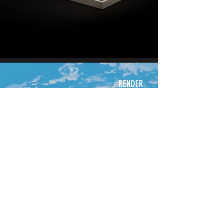
RENDER
Render exterior configurado con
materiales pbr