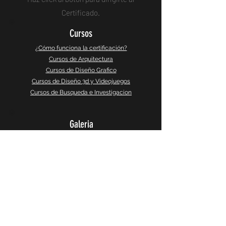
Certificado.
Cursos
¿Cómo funciona la certificación?
Cursos de Arquitectura
Cursos de Diseño Grafico
Cursos de Diseño 3d y Videojuegos
Cursos de Busqueda e Investigacion
Galeria
Instagram
Galeria 360°
CaptureSlides
Producto
Política de Privacidad
Terminos y Servicios