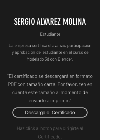
SERGIO ALVAREZ MOLINA
Estudiante
La empresa certifica el avanze, participacion
y aprobacion del estudiante en el curso de
Modelado 3d con Blender.
"El certificado se descargará en formato
PDF con tamaño carta. Por favor, ten en
cuenta este tamaño al momento de
enviarlo a imprimir."
Descarga el Certificado
Haz click al boton para dirigirte al
Certificado.