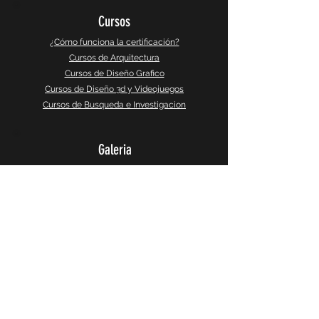
Cursos
¿Cómo funciona la certificación?
Cursos de Arquitectura
Cursos de Diseño Grafico
Cursos de Diseño 3d y Videojuegos
Cursos de Busqueda e Investigacion
Galeria
Instagram
Galeria 360°
CaptureSlides
Producto
Política de Privacidad
Terminos y Servicios