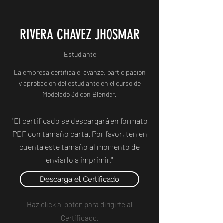
RIVERA CHAVEZ JHOSMAR
Estudiante
La empresa certifica el avanze, participacion
y aprobacion del estudiante en el curso de
Modelado 3d con Blender.
"El certificado se descargará en formato
PDF con tamaño carta. Por favor, ten en
cuenta este tamaño al momento de
enviarlo a imprimir."
Descarga el Certificado
Haz click al boton para dirigirte al
Certificado.