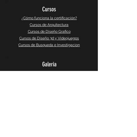
Cursos
¿Cómo funciona la certificación?
Cursos de Arquitectura
Cursos de Diseño Grafico
Cursos de Diseño 3d y Videojuegos
Cursos de Busqueda e Investigacion
Galeria
Instagram
Galeria 360°
CaptureSlides
Producto
Política de Privacidad
Terminos y Servicios