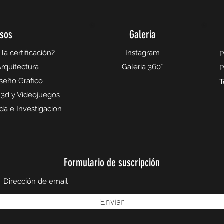
sos
Galeria
a certificación?
Instagram
P
rquitectura
Galeria 360°
P
seño Grafico
T
 3d y Videojuegos
a e Investigacion
Formulario de suscripción
Enviar