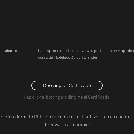
studiante
La empresa certifica el avanze, participacion y aprobac
curso de Modelado 3d con Blender.
Descarga el Certificado
Haz click al boton para dirigirte al Certificado.
argará en formato PDF con tamaño carta. Por favor, ten en cuent
de enviarlo a imprimir."