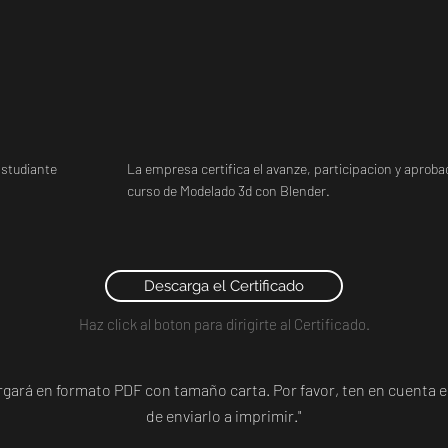
studiante
La empresa certifica el avanze, participacion y aprobac
curso de Modelado 3d con Blender.
Descarga el Certificado
Haz click al boton para dirigirte al Certificado.
argará en formato PDF con tamaño carta. Por favor, ten en cuent
de enviarlo a imprimir."