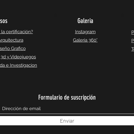
sos
Galeria
a certificación?
Instagram
P
rquitectura
Galeria 360°
P
seño Grafico
T
 3d y Videojuegos
a e Investigacion
Formulario de suscripción
Enviar