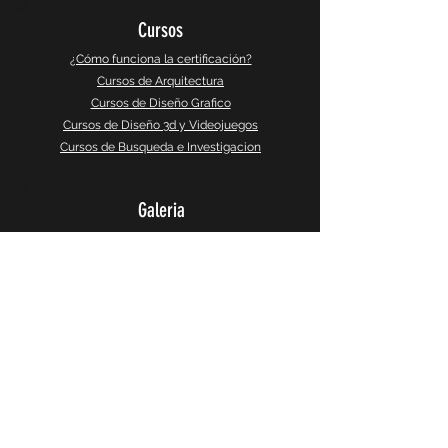
Cursos
¿Cómo funciona la certificación?
Cursos de Arquitectura
Cursos de Diseño Grafico
Cursos de Diseño 3d y Videojuegos
Cursos de Busqueda e Investigacion
Galeria
Instagram
Galeria 360°
CaptureSlides
Producto
Política de Privacidad
Terminos y Servicios