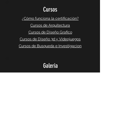
Cursos
¿Cómo funciona la certificación?
Cursos de Arquitectura
Cursos de Diseño Grafico
Cursos de Diseño 3d y Videojuegos
Cursos de Busqueda e Investigacion
Galeria
Instagram
Galeria 360°
CaptureSlides
Producto
Política de Privacidad
Terminos y Servicios