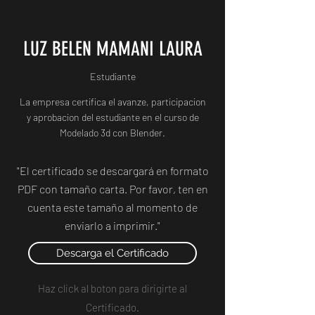
LUZ BELEN MAMANI LAURA
Estudiante
La empresa certifica el avanze, participacion
y aprobacion del estudiante en el curso de
Modelado 3d con Blender.
"El certificado se descargará en formato
PDF con tamaño carta. Por favor, ten en
cuenta este tamaño al momento de
enviarlo a imprimir."
Descarga el Certificado
Haz click al boton para dirigirte al
Certificado.