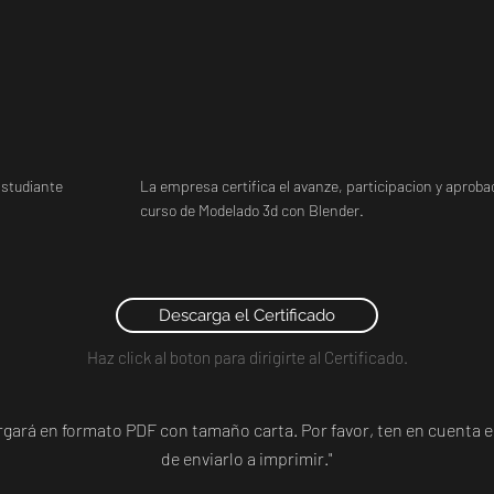
studiante
La empresa certifica el avanze, participacion y aprobac
curso de Modelado 3d con Blender.
Descarga el Certificado
Haz click al boton para dirigirte al Certificado.
argará en formato PDF con tamaño carta. Por favor, ten en cuent
de enviarlo a imprimir."