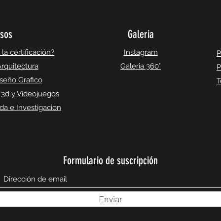
sos
Galeria
a certificación?
Instagram
P
rquitectura
Galeria 360°
P
seño Grafico
T
 3d y Videojuegos
a e Investigacion
Formulario de suscripción
Enviar