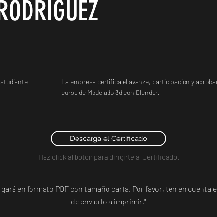
RODRÍGUEZ
studiante
La empresa certifica el avanze, participacion y aprobac
curso de Modelado 3d con Blender.
Descarga el Certificado
Haz click al boton para dirigirte al Certificado.
argará en formato PDF con tamaño carta. Por favor, ten en cuent
de enviarlo a imprimir."