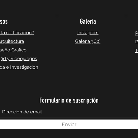
sos
Galeria
a certificación?
Instagram
P
rquitectura
Galeria 360°
P
seño Grafico
T
 3d y Videojuegos
a e Investigacion
Formulario de suscripción
Enviar