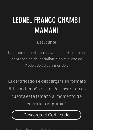
LEONEL FRANCO CHAMBI
MAMANI
Estudiante
La empresa certifica el avanze, participacion
y aprobacion del estudiante en el curso de
Modelado 3d con Blender.
"El certificado se descargará en formato
PDF con tamaño carta. Por favor, ten en
cuenta este tamaño al momento de
enviarlo a imprimir."
Descarga el Certificado
Haz click al boton para dirigirte al