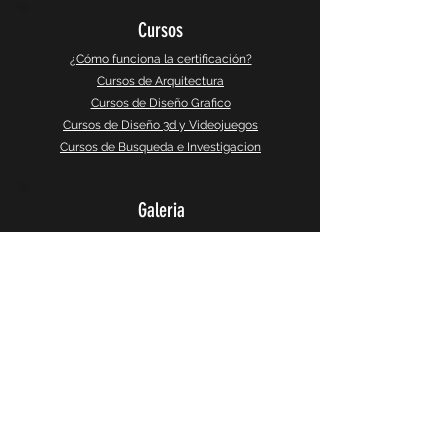
Cursos
¿Cómo funciona la certificación?
Cursos de Arquitectura
Cursos de Diseño Grafico
Cursos de Diseño 3d y Videojuegos
Cursos de Busqueda e Investigacion
Galeria
Instagram
Galeria 360°
CaptureSlides
Producto
Política de Privacidad
Terminos y Servicios