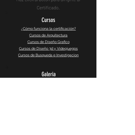
Certificado.
Cursos
¿Cómo funciona la certificación?
Cursos de Arquitectura
Cursos de Diseño Grafico
Cursos de Diseño 3d y Videojuegos
Cursos de Busqueda e Investigacion
Galeria
Instagram
Galeria 360°
CaptureSlides
Producto
Política de Privacidad
Terminos y Servicios