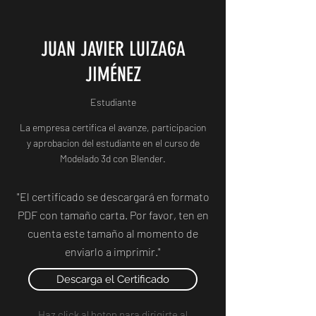
JUAN JAVIER LUIZAGA
JIMÉNEZ
Estudiante
La empresa certifica el avanze, participacion
y aprobacion del estudiante en el curso de
Modelado 3d con Blender.
"El certificado se descargará en formato
PDF con tamaño carta. Por favor, ten en
cuenta este tamaño al momento de
enviarlo a imprimir."
Descarga el Certificado
Haz click al boton para dirigirte al