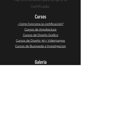
Certificado.
Cursos
¿Cómo funciona la certificación?
Cursos de Arquitectura
Cursos de Diseño Grafico
Cursos de Diseño 3d y Videojuegos
Cursos de Busqueda e Investigacion
Galeria
Instagram
Galeria 360°
CaptureSlides
Producto
Política de Privacidad
Terminos y Servicios