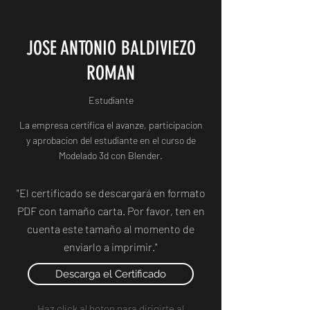
JOSE ANTONIO BALDIVIEZO
ROMAN
Estudiante
La empresa certifica el avanze, participacion
y aprobacion del estudiante en el curso de
Modelado 3d con Blender.
"El certificado se descargará en formato
PDF con tamaño carta. Por favor, ten en
cuenta este tamaño al momento de
enviarlo a imprimir."
Descarga el Certificado
Haz click al boton para dirigirte al