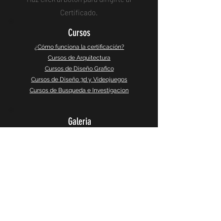
Certificado.
Cursos
¿Cómo funciona la certificación?
Cursos de Arquitectura
Cursos de Diseño Grafico
Cursos de Diseño 3d y Videojuegos
Cursos de Busqueda e Investigacion
Galeria
Instagram
Galeria 360°
CaptureSlides
Producto
Política de Privacidad
Terminos y Servicios