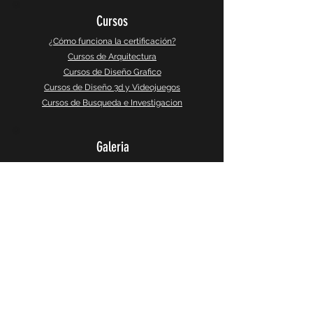
Cursos
¿Cómo funciona la certificación?
Cursos de Arquitectura
Cursos de Diseño Grafico
Cursos de Diseño 3d y Videojuegos
Cursos de Busqueda e Investigacion
Galeria
Instagram
Galeria 360°
CaptureSlides
Producto
Política de Privacidad
Terminos y Servicios