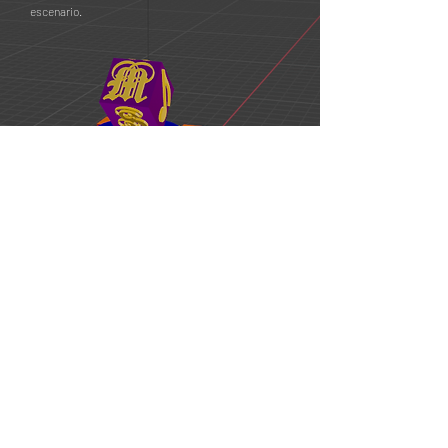
escenario.
Cursos
¿Cómo funciona la certificación?
Cursos de Arquitectura
Cursos de Diseño Grafico
Cursos de Diseño 3d y Videojuegos
Cursos de Busqueda e Investigacion
Galeria
Instagram