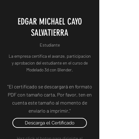
EDGAR MICHAEL CAYO
SALVATIERRA
Estudiante
La empresa certifica el avanze, participacion
y aprobacion del estudiante en el curso de
Modelado 3d con Blender.
"El certificado se descargará en formato
PDF con tamaño carta. Por favor, ten en
cuenta este tamaño al momento de
enviarlo a imprimir."
Descarga el Certificado
Haz click al boton para dirigirte al