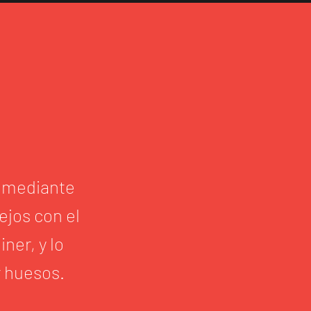
o mediante
ejos con el
ner, y lo
r huesos.