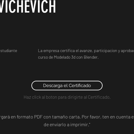
VICHEVICH
studiante
La empresa certifica el avanze, participacion y aprobac
curso de Modelado 3d con Blender.
Descarga el Certificado
Haz click al boton para dirigirte al Certificado.
argará en formato PDF con tamaño carta. Por favor, ten en cuent
de enviarlo a imprimir."