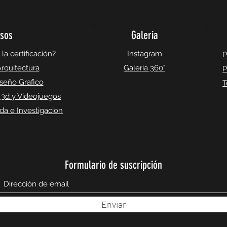
sos
Galeria
a certificación?
Instagram
P
rquitectura
Galeria 360°
P
seño Grafico
T
 3d y Videojuegos
a e Investigacion
Formulario de suscripción
Enviar