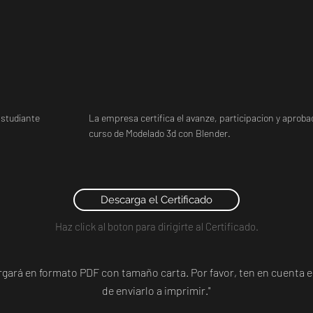
studiante
La empresa certifica el avanze, participacion y aprobac
curso de Modelado 3d con Blender.
Descarga el Certificado
Haz click al boton para dirigirte al Certificado.
argará en formato PDF con tamaño carta. Por favor, ten en cuent
de enviarlo a imprimir."