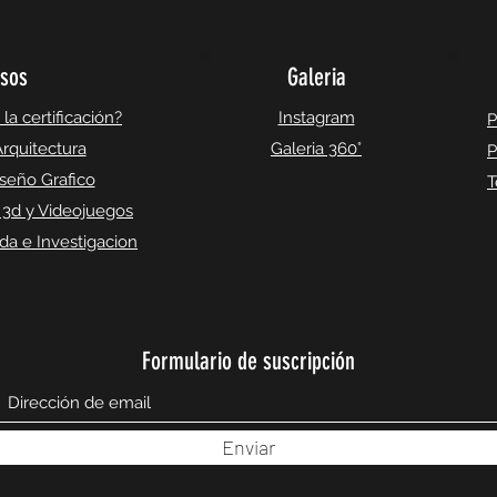
sos
Galeria
a certificación?
Instagram
P
rquitectura
Galeria 360°
P
seño Grafico
T
 3d y Videojuegos
a e Investigacion
Formulario de suscripción
Enviar