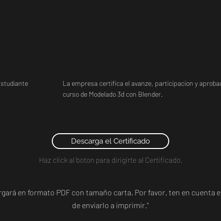
studiante
La empresa certifica el avanze, participacion y aprobac
curso de Modelado 3d con Blender.
Descarga el Certificado
Haz click al boton para dirigirte al Certificado.
argará en formato PDF con tamaño carta. Por favor, ten en cuent
de enviarlo a imprimir."