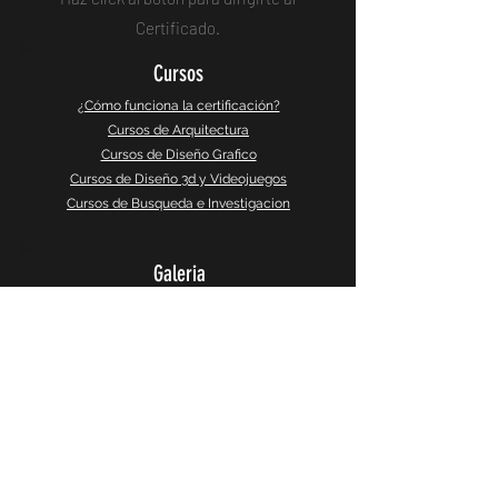
Certificado.
Cursos
¿Cómo funciona la certificación?
Cursos de Arquitectura
Cursos de Diseño Grafico
Cursos de Diseño 3d y Videojuegos
Cursos de Busqueda e Investigacion
Galeria
Instagram
Galeria 360°
CaptureSlides
Producto
Política de Privacidad
Terminos y Servicios