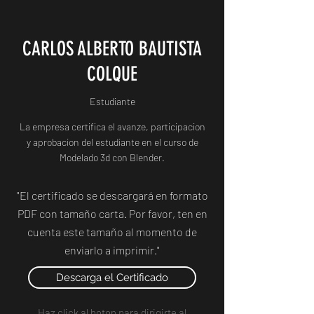
CARLOS ALBERTO BAUTISTA
COLQUE
Estudiante
La empresa certifica el avanze, participacion
y aprobacion del estudiante en el curso de
Modelado 3d con Blender.
"El certificado se descargará en formato
PDF con tamaño carta. Por favor, ten en
cuenta este tamaño al momento de
enviarlo a imprimir."
Descarga el Certificado
Haz click al boton para dirigirte al