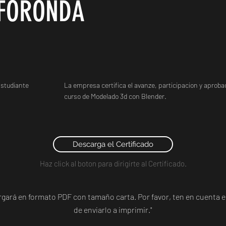
FORONDA
studiante
La empresa certifica el avanze, participacion y aprobac
curso de Modelado 3d con Blender.
Descarga el Certificado
Haz click al boton para dirigirte al Certificado.
argará en formato PDF con tamaño carta. Por favor, ten en cuent
de enviarlo a imprimir."