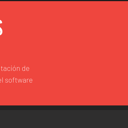
S
ntación de
l software