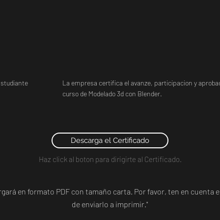
studiante
La empresa certifica el avanze, participacion y aprobac
curso de Modelado 3d con Blender.
Descarga el Certificado
Haz click al boton para dirigirte al Certificado.
argará en formato PDF con tamaño carta. Por favor, ten en cuent
de enviarlo a imprimir."