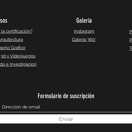
sos
Galeria
a certificación?
Instagram
P
rquitectura
Galeria 360°
P
seño Grafico
T
 3d y Videojuegos
a e Investigacion
Formulario de suscripción
Enviar