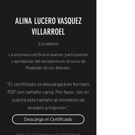
ALINA LUCERO VASQUEZ
VILLARROEL
Estudiante
La empresa certifica el avanze, participacion
y aprobacion del estudiante en el curso de
Modelado 3d con Blender.
"El certificado se descargará en formato
PDF con tamaño carta. Por favor, ten en
cuenta este tamaño al momento de
enviarlo a imprimir."
Descarga el Certificado
Haz click al boton para dirigirte al