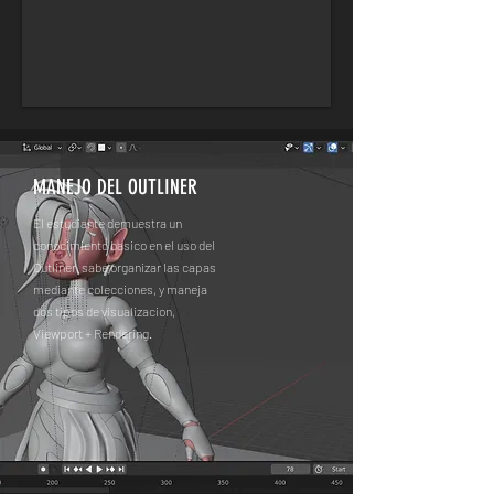
MANEJO DEL OUTLINER
El estudiante demuestra un
conocimiento basico en el uso del
Outliner, sabe organizar las capas
mediante colecciones, y maneja
dos tipos de visualizacion,
Viewport + Rendering.