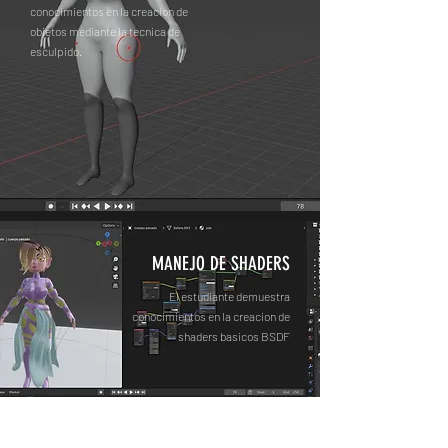
conocimientos en la creacion de
objetos mediante la tecnica de
esculpido.
MANEJO DE SHADERS
El estudiante demuestra
conocimientos en la creacion de
shaders basicos BSDF