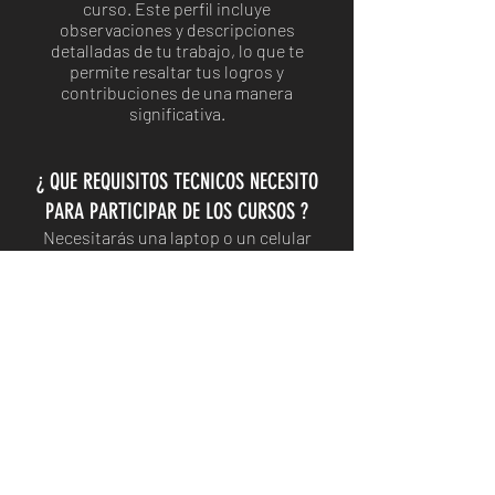
curso. Este perfil incluye
observaciones y descripciones
detalladas de tu trabajo, lo que te
permite resaltar tus logros y
contribuciones de una manera
significativa.
¿ QUE REQUISITOS TECNICOS NECESITO
PARA PARTICIPAR DE LOS CURSOS ?
Necesitarás una laptop o un celular
inteligente para conectarte a
nuestras clases virtuales a través de
Google Meet. Todos los detalles de la
conexión se proporcionarán a los
inscritos para garantizar una
experiencia sin problemas.
¿ SE PUEDEN DESCARGAR LAS
GRABACIONES ?