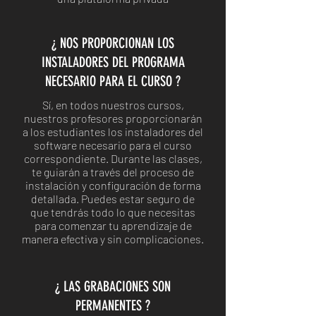
¿ NOS PROPORCIONAN LOS
INSTALADORES DEL PROGRAMA
NECESARIO PARA EL CURSO ?
Sí, en todos nuestros cursos,
nuestros profesores proporcionarán
a los estudiantes los instaladores del
software necesario para el curso
correspondiente. Durante las clases,
te guiarán a través del proceso de
instalación y configuración de forma
detallada. Puedes estar seguro de
que tendrás todo lo que necesitas
para comenzar tu aprendizaje de
manera efectiva y sin complicaciones.
¿ LAS GRABACIONES SON
PERMANENTES ?