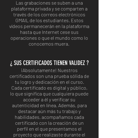
Las grabaciones se suben a una
plataforma privada y se comparten a
través de los correos electrónicos
GMAIL de los estudiantes. Estos
vídeos permanecerán en la plataforma
hasta que Internet ce
se sus
operaciones o que el mundo como lo
conocemos muera.
¿ SUS CERTIFICADOS TIENEN VALIDEZ ?
¡Absolutamente! Nuestros
certificados son una prueba sólida de
tu logro y dedicación en el curso.
Cada certificado es digital y público,
lo que significa que cualquiera puede
acceder a él y verificar su
autenticidad en línea. Además, para
destacar aún más tu trabajo y
habilidades, acompañamos cada
certificado con la creación de un
perfil en el que presentamos el
proyecto que realizaste durante el