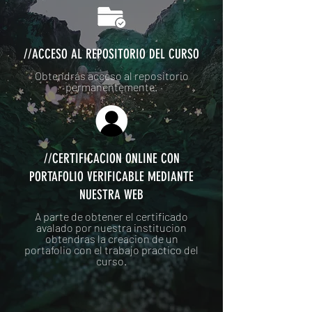
//ACCESO AL REPOSITORIO DEL CURSO
Obtendrás acceso al repositorio
permanentemente.
//CERTIFICACION ONLINE CON
PORTAFOLIO VERIFICABLE MEDIANTE
NUESTRA WEB
A parte de obtener el certificado
avalado por nuestra institucion
obtendras la creacion de un
portafolio con el trabajo practico del
curso.