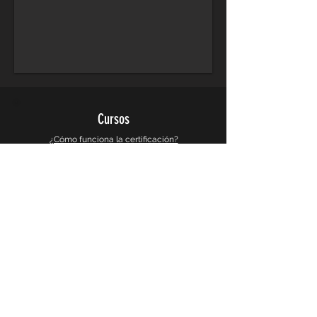
Cursos
¿Cómo funciona la certificación?
Cursos de Arquitectura
Cursos de Diseño Grafico
Cursos de Diseño 3d y Videojuegos
Cursos de Busqueda e Investigacion
Galeria
Instagram
Galeria 360°