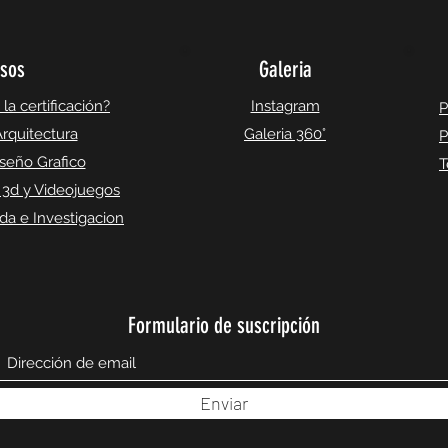
sos
Galeria
a certificación?
Instagram
P
rquitectura
Galeria 360°
P
seño Grafico
T
 3d y Videojuegos
a e Investigacion
Formulario de suscripción
Enviar