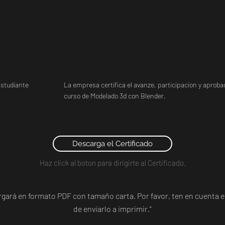
studiante
La empresa certifica el avanze, participacion y aprobac
curso de Modelado 3d con Blender.
Descarga el Certificado
Haz click al boton para dirigirte al Certificado.
argará en formato PDF con tamaño carta. Por favor, ten en cuent
de enviarlo a imprimir."